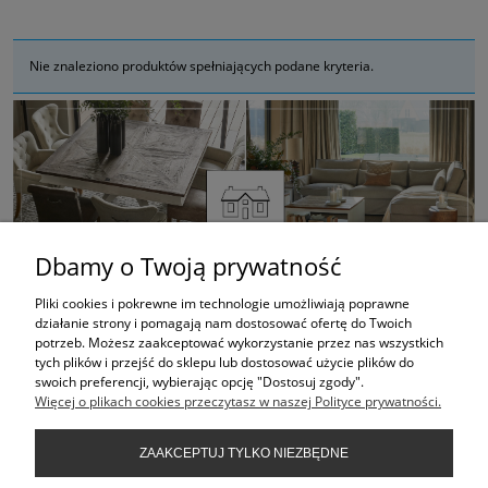
Nie znaleziono produktów spełniających podane kryteria.
Dbamy o Twoją prywatność
Pliki cookies i pokrewne im technologie umożliwiają poprawne
działanie strony i pomagają nam dostosować ofertę do Twoich
potrzeb. Możesz zaakceptować wykorzystanie przez nas wszystkich
ZAKUPY
tych plików i przejść do sklepu lub dostosować użycie plików do
swoich preferencji, wybierając opcję "Dostosuj zgody".
Więcej o plikach cookies przeczytasz w naszej Polityce prywatności.
POMOC
ZAAKCEPTUJ TYLKO NIEZBĘDNE