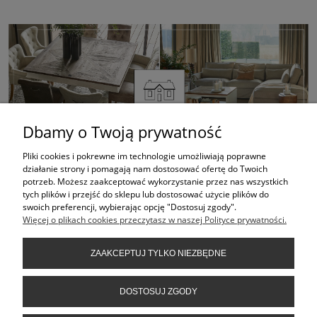
Dbamy o Twoją prywatność
Pliki cookies i pokrewne im technologie umożliwiają poprawne
działanie strony i pomagają nam dostosować ofertę do Twoich
potrzeb. Możesz zaakceptować wykorzystanie przez nas wszystkich
ZAKUPY
tych plików i przejść do sklepu lub dostosować użycie plików do
swoich preferencji, wybierając opcję "Dostosuj zgody".
Więcej o plikach cookies przeczytasz w naszej Polityce prywatności.
POMOC
ZAAKCEPTUJ TYLKO NIEZBĘDNE
MOJE KONTO
DOSTOSUJ ZGODY