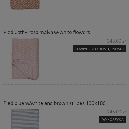
Pled Cathy rosa malva w/white flowers
345,00 zł
POWIADOM O DOSTĘPNOŚCI
Pled blue w/white and brown stripes 130x180
245,00 zł
DO KOSZYKA