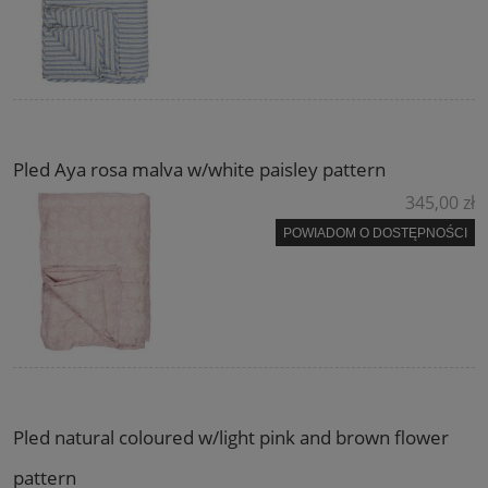
Pled Aya rosa malva w/white paisley pattern
345,00 zł
POWIADOM O DOSTĘPNOŚCI
Pled natural coloured w/light pink and brown flower
pattern