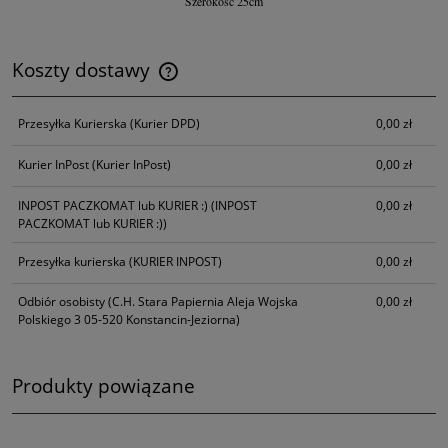
Szerokość 25cm
Koszty dostawy
Cena nie zawiera ewentualnych kosztów płatności
Przesyłka Kurierska
(Kurier DPD)
0,00 zł
Kurier InPost
(Kurier InPost)
0,00 zł
INPOST PACZKOMAT lub KURIER :)
(INPOST
0,00 zł
PACZKOMAT lub KURIER :))
Przesyłka kurierska
(KURIER INPOST)
0,00 zł
Odbiór osobisty
(C.H. Stara Papiernia Aleja Wojska
0,00 zł
Polskiego 3 05-520 Konstancin-Jeziorna)
Produkty powiązane